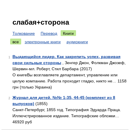
слабая+сторона
Толкование
Перевод
Книги
все
электронные книги
аудиокниги
Выдающийся лидер. Как закрепить успех, развивая
1
свои сильные стороны
, Зенгер Джон, Фолкман Джозеф,
Шервин-мл. Роберт, Стил Барбара (2017)
О книгеВы возглавляете департамент, управление или
целую компанию. Работа проходит гладко, никто не… 1158
грн (только Украина)
Журнал для детей. №№ 1-35, 44-45 (комплект из 8
2
выпусков)
(1855)
Санкт-Петербург, 1855 год. Типография Эдуарда Праца.
Иллючстрированное издание. Типографские обложки…
46920 руб